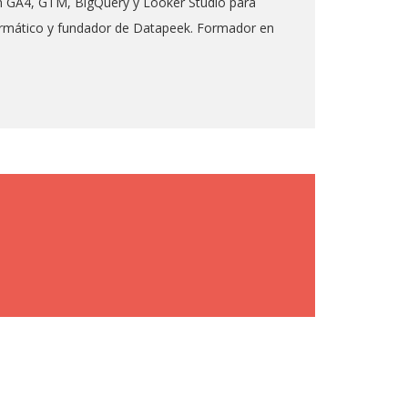
 en GA4, GTM, BigQuery y Looker Studio para
formático y fundador de Datapeek. Formador en