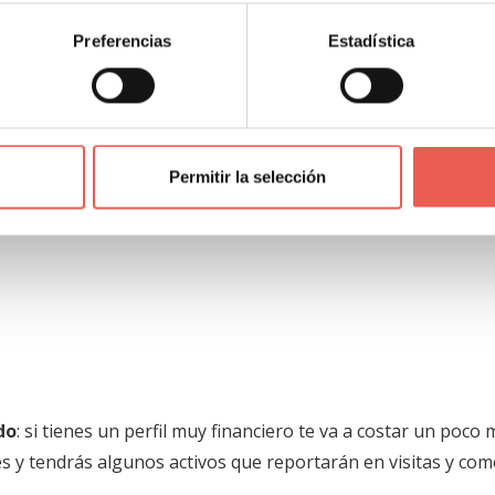
Preferencias
Estadística
 que envolver de forma elegante el contenido con los distint
recen no tan importantes pero sí lo son teniendo en cuenta
Permitir la selección
do
: si tienes un perfil muy financiero te va a costar un poco 
s y tendrás algunos activos que reportarán en visitas y com