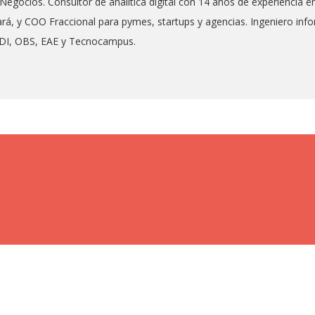
 Negocios. Consultor de analítica digital con 14 años de experiencia
rá, y COO Fraccional para pymes, startups y agencias. Ingeniero in
SDI, OBS, EAE y Tecnocampus.