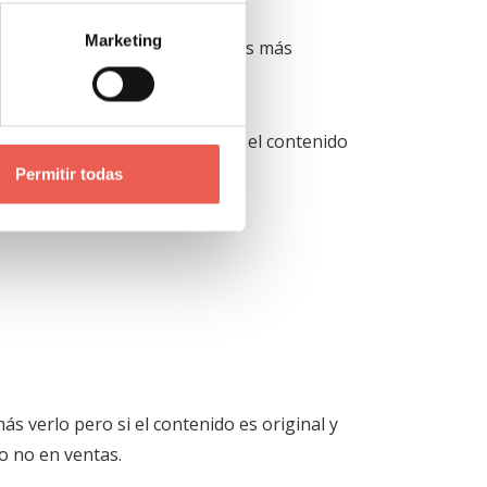
Marketing
os botones de las redes sociales más
 que los usuarios no leen todo el contenido
Permitir todas
más verlo pero si el contenido es original y
o no en ventas.