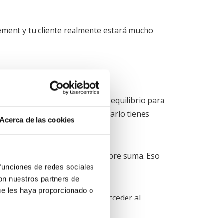
ment y tu cliente realmente estará mucho
rás que incluirlas buscando un equilibrio para
total de palabras. Para calcularlo tienes
Acerca de las cookies
tos y vídeo principalmente siempre suma. Eso
 funciones de redes sociales
 el mensaje que se quiere dar.
con nuestros partners de
ue les haya proporcionado o
mportante que la gente pueda acceder al