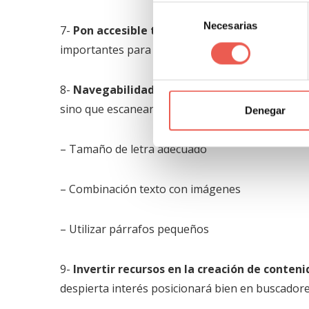
Selección
Necesarias
de
7-
Pon accesible todas las redes sociales
: hay
consentimiento
importantes para ganar en visibilidad.
8-
Navegabilidad agradable
: hay cosas que pe
sino que escanean lo importante.
Denegar
– Tamaño de letra adecuado
– Combinación texto con imágenes
– Utilizar párrafos pequeños
9-
Invertir recursos en la creación de conteni
despierta interés posicionará bien en buscadore