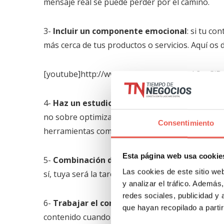
mensaje real se puede perder por el camino.
3-
Incluir un componente emocional
: si tu c
más cerca de tus productos o servicios. Aquí os
[youtube]http://www.youtube.com/watch?v=CjB
4-
Haz un estudio previo de las palabras cla
no sobre optimizarlas y ser penalizado para SEO
Consentimiento
herramientas como: Keyworddensity
Esta página web usa cookie
5-
Combinación de soportes
: para una estrate
Las cookies de este sitio we
sí, tuya será la tarea de dominar los distintos 
y analizar el tráfico. Ademá
redes sociales, publicidad y
6-
Trabajar el contexto del propio contenido
que hayan recopilado a parti
contenido cuando y como quiera. Por lo tanto, a