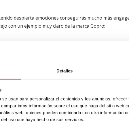
ontenido despierta emociones conseguirás mucho más engage
 dejo con un ejemplo muy claro de la marca Gopro:
_oVeq8Lo[/youtube]
ve más buscadas para tu producto
: una vez las tengas tend
. Se dice que la densidad máxima es un 20% sobre el volumen 
Detalles
s
gia rica de contenidos, una buena combinación de texto, fo
b se usan para personalizar el contenido y los anuncios, ofrecer
contextos y que todo esté bien enlazado para no confundir en
s, compartimos información sobre el uso que haga del sitio web 
 análisis web, quienes pueden combinarla con otra información q
: al estar inmersos en una actualidad multi-dispositivo, es i
r del uso que haya hecho de sus servicios.
daptar el contenido para tabletas y móviles es fundamental.