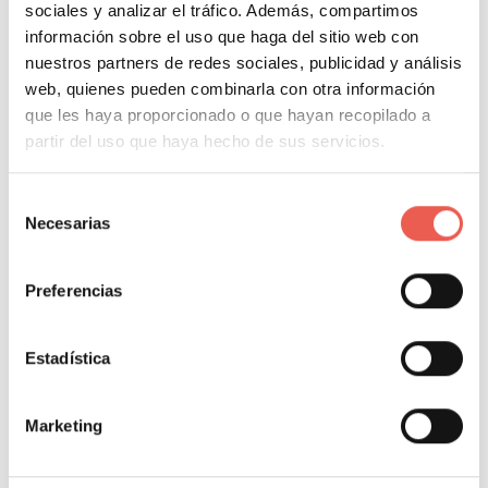
Javier Sancho Piqueras
0 Comentarios
sociales y analizar el tráfico. Además, compartimos
información sobre el uso que haga del sitio web con
Apple lanzó silenciosamente versiones actualizadas de sus
nuestros partners de redes sociales, publicidad y análisis
aplicaciones iWork, iMovie y GarageBand en Mac e iOS,
web, quienes pueden combinarla con otra información
haciéndolas gratuitas para todos los clientes en ambas
que les haya proporcionado o que hayan recopilado a
plataformas. Muchos clientes ya tenían copias
partir del uso que haya hecho de sus servicios.
Leer más
Selección
Necesarias
de
NEGOCIOS
NEGOCIOS Y EMPRESA
consentimiento
TECNOLOGÍA
Preferencias
Estadística
Marketing