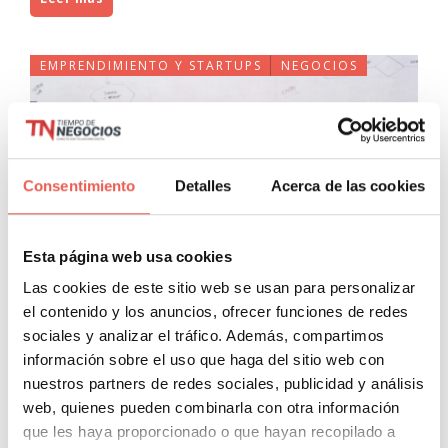
EMPRENDIMIENTO Y STARTUPS
NEGOCIOS
Consentimiento
Detalles
Acerca de las cookies
Esta página web usa cookies
Las 15 startups españolas más
Las cookies de este sitio web se usan para personalizar
relevantes a nivel internacional
el contenido y los anuncios, ofrecer funciones de redes
sociales y analizar el tráfico. Además, compartimos
del 2013
información sobre el uso que haga del sitio web con
Javier Sancho Piqueras
8 Comentarios
nuestros partners de redes sociales, publicidad y análisis
web, quienes pueden combinarla con otra información
Hace relativamente poco llegó a mi conocimiento una web
que les haya proporcionado o que hayan recopilado a
que me llamó mucho la atención: startupranking.com. Se