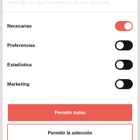
partir del uso que haya hecho de sus servicios.
trata de un site que publica un ranking actualizado de las
mejores startups
Selección
Necesarias
de
Leer más
consentimiento
Preferencias
EMPRENDIMIENTO Y STARTUPS
NEGOCIOS
Estadística
Marketing
Permitir todas
El arte de saber escoger a un
socio para tu negocio
Permitir la selección
Javier Sancho Piqueras
3 Comentarios