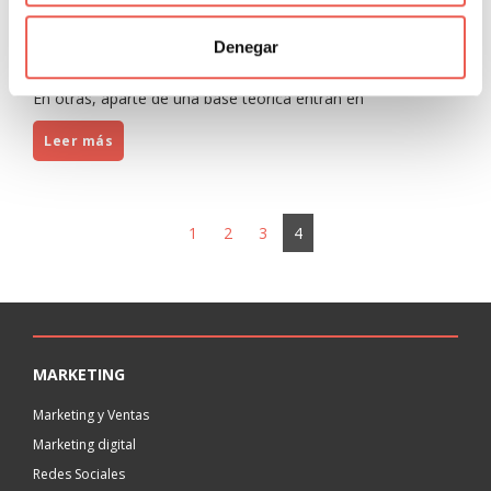
Hay ciertas facetas en la vida en que las buenas prácticas
Denegar
te vienen dadas por haber asimilado bien la parte teórica.
En otras, aparte de una base teórica entran en
Leer más
1
2
3
4
MARKETING
Marketing y Ventas
Marketing digital
Redes Sociales