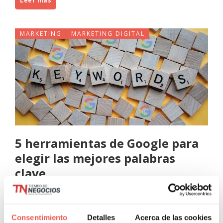
Leer más
MARKETING
MARKETING DIGITAL
5 herramientas de Google para
elegir las mejores palabras
clave
Javier Sancho Piqueras
0 Comentarios
La investigación de palabras clave se ha vuelto cada vez
Consentimiento
Detalles
Acerca de las cookies
más difícil ya que Google sigue ocultando más información