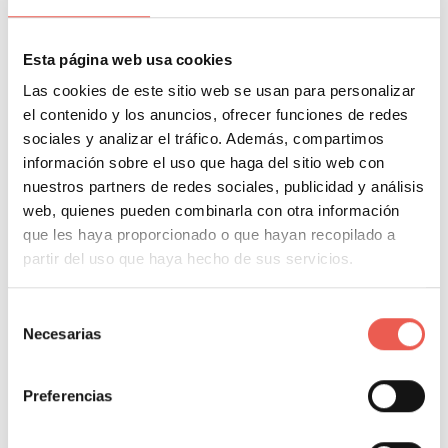
a los webmasters. Si eres nuevo en el mundo del SEO
Esta página web usa cookies
Leer más
Las cookies de este sitio web se usan para personalizar
el contenido y los anuncios, ofrecer funciones de redes
MARKETING
MARKETING DIGITAL
sociales y analizar el tráfico. Además, compartimos
información sobre el uso que haga del sitio web con
nuestros partners de redes sociales, publicidad y análisis
web, quienes pueden combinarla con otra información
que les haya proporcionado o que hayan recopilado a
partir del uso que haya hecho de sus servicios.
Selección
Necesarias
de
SEO Checklist: 32 puntos para
consentimiento
optimizar tu sitio web
Preferencias
Javier Sancho Piqueras
0 Comentarios