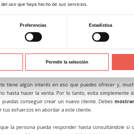
 tratando de darte a conocer y no tratando de cerrar una ve
r del uso que haya hecho de sus servicios.
es con tratar de explicar todo en el primer acercamiento. I
uedes hacer y de qué le sirve establecer una conversación c
Preferencias
Estadística
veces en leer todo eso que has escrito o que se sienta 
puesta por parte de tu poten
Permitir la selección
iste tiene algún interés en eso que puedes ofrecer y, muc
o hasta hacer la venta. Por lo tanto, evita simplemente d
o puedas conseguir crear un nuevo cliente. Debes
mostrar
 tus esfuerzos en abordar a este cliente.
ue la persona pueda responder hasta consultándole si q