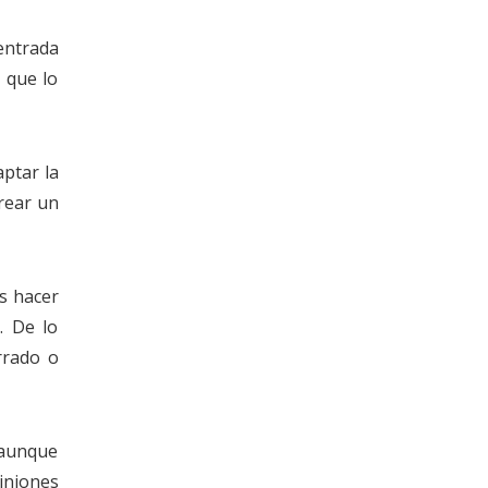
entrada
 que lo
aptar la
rear un
s hacer
. De lo
rrado o
, aunque
iniones