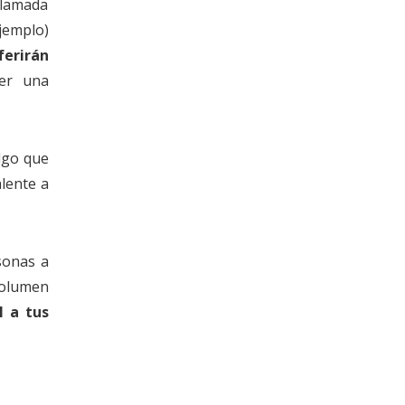
llamada
jemplo)
ferirán
er una
algo que
lente a
sonas a
volumen
 a tus