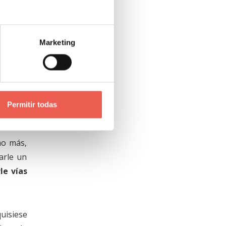
nta con
ndica lo
ontigo,
Marketing
como un
cial
Permitir todas
ho más,
arle un
le vías
uisiese