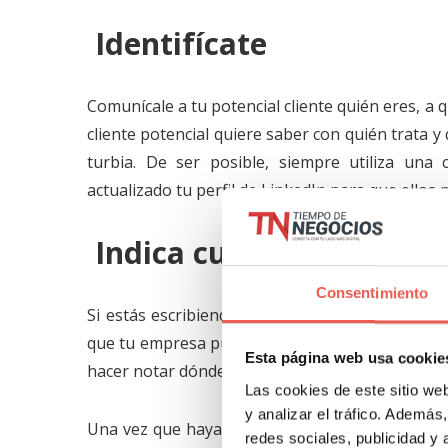
Identifícate
Comunícale a tu potencial cliente quién eres, a
cliente potencial quiere saber con quién trata y
turbia. De ser posible, siempre utiliza una
actualizado tu perfil de LinkedIn para que ellos 
Indica cuál es tu propós
Consentimiento
Si estás escribiendo un correo electrónico a a
que tu empresa puede ofrecerle. Explota esa ne
Esta página web usa cookie
hacer notar dónde puedes agregar valor.
Las cookies de este sitio we
y analizar el tráfico. Ademá
Una vez que hayas hecho ese breve diagnóstico 
redes sociales, publicidad y