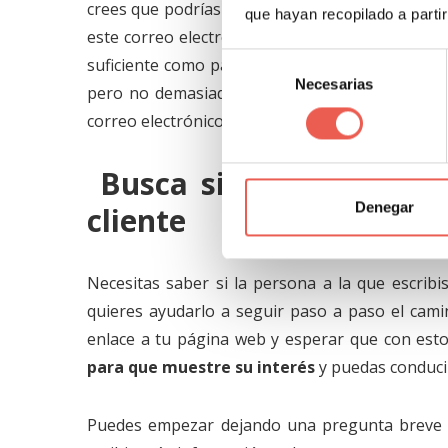
crees que podrías ayudarlo. Recuerda que estás
que hayan recopilado a parti
este correo electrónico, con lo cual no desesper
Selección
suficiente como para que el cliente sepa qué p
Necesarias
de
pero no demasiado como para que piense dos 
consentimiento
correo electrónico netamente comercial.
Busca siempre una res
Denegar
cliente
Necesitas saber si la persona a la que escrib
quieres ayudarlo a seguir paso a paso el camin
enlace a tu página web y esperar que con est
para que muestre su interés
y puedas conducir
Puedes empezar dejando una pregunta breve q