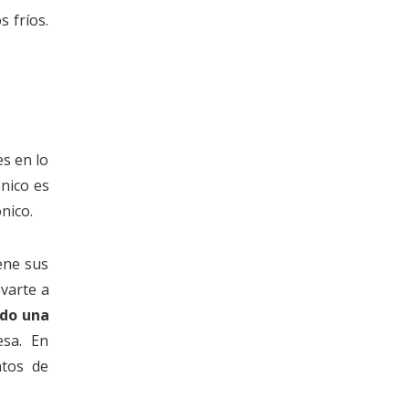
 fríos.
es en lo
ónico es
nico.
iene sus
varte a
ndo una
sa. En
ntos de