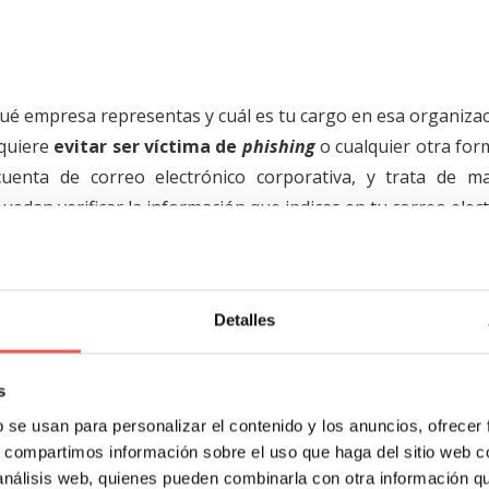
 qué empresa representas y cuál es tu cargo en esa organiza
 quiere
evitar ser víctima de
phishing
o cualquier otra for
 cuenta de correo electrónico corporativa, y trata de m
puedan verificar la información que indicas en tu correo elect
ito
Detalles
lguien, es porque sospechas que puede tener la necesidad 
cesidad que potencialmente existe para captar su atención 
s
b se usan para personalizar el contenido y los anuncios, ofrecer
s, compartimos información sobre el uso que haga del sitio web 
de ese “dolor” o punto de crecimiento de tu cliente, expli
 análisis web, quienes pueden combinarla con otra información q