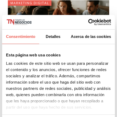
MARKETING DIGITAL
Consentimiento
Detalles
Acerca de las cookies
Esta página web usa cookies
Mejores canales de Telegram
Las cookies de este sitio web se usan para personalizar
sobre novedades de Marketing
el contenido y los anuncios, ofrecer funciones de redes
Digital y Marketplaces
sociales y analizar el tráfico. Además, compartimos
información sobre el uso que haga del sitio web con
Marketing Digital
nuestros partners de redes sociales, publicidad y análisis
Javier Sancho Piqueras
0 Comentarios
web, quienes pueden combinarla con otra información
que les haya proporcionado o que hayan recopilado a
El marketing digital y del ecommerce son sectores que
partir del uso que haya hecho de sus servicios.
crecen a pasos agigantados y se han convertido en
herramientas esenciales para que los negocios alcancen el