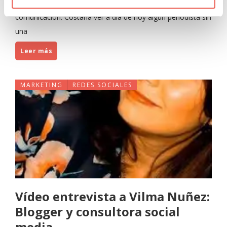
ganó una enorme cuota de mercado como herramienta de
comunicación. Costaría ver a día de hoy algún periodista sin
una
Leer más
MARKETING
REDES SOCIALES
Vídeo entrevista a Vilma Nuñez:
Blogger y consultora social
media