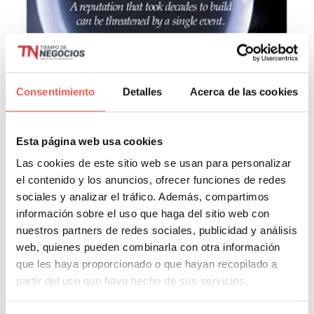
Consentimiento
Detalles
Acerca de las cookies
¿Cómo se puede medir la
reputación online de una
Esta página web usa cookies
marca?
Las cookies de este sitio web se usan para personalizar
el contenido y los anuncios, ofrecer funciones de redes
Marketing
»
Redes sociales
sociales y analizar el tráfico. Además, compartimos
Javier Sancho Piqueras
1 Comentario
información sobre el uso que haga del sitio web con
nuestros partners de redes sociales, publicidad y análisis
Si en algún momento has estudiado algo de social media,
web, quienes pueden combinarla con otra información
el tema de la reputación online de una marca lo habrás
que les haya proporcionado o que hayan recopilado a
tocado seguro. El ORM («online reputation management»)
partir del uso que haya hecho de sus servicios.
es una