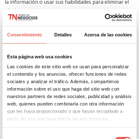
la información o usar sus habilidades para eliminar el
plagio.
Conclusión
Consentimiento
Detalles
Acerca de las cookies
El plagio es un delito académico grave. Incluye
presentar las palabras, ideas o resultados de la
Esta página web usa cookies
investigación de otra persona como si fueran
Las cookies de este sitio web se usan para personalizar
propios. Hay muchas maneras de evitar el plagio. Por
el contenido y los anuncios, ofrecer funciones de redes
lo tanto, no importa en qué etapa se encuentre un
sociales y analizar el tráfico. Además, compartimos
estudiante en su carrera académica, debe prestar
información sobre el uso que haga del sitio web con
atención para evitar el plagio. Pero puede ser un
nuestros partners de redes sociales, publicidad y análisis
desafío para un escritor y estudiante ingenuo
web, quienes pueden combinarla con otra información
mantenerse al día con todas las diferentes formas de
que les haya proporcionado o que hayan recopilado a
partir del uso que haya hecho de sus servicios.
evitar el plagio en su trabajo. Es por eso que este
blog se enfoca en las tres principales técnicas de
Selección
prevención del plagio. Por lo tanto, lea