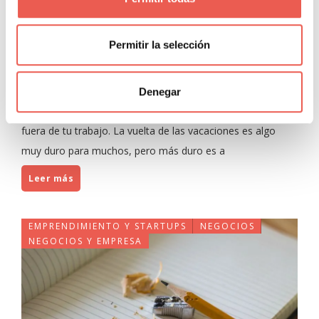
Cómo mejorar la productividad
Permitir la selección
en la oficina: 10 consejos clave
Javier Sancho Piqueras
0 Comentarios
Denegar
Estas pautas te ayudarán a estar mejor tanto dentro como
fuera de tu trabajo. La vuelta de las vacaciones es algo
muy duro para muchos, pero más duro es a
Leer más
EMPRENDIMIENTO Y STARTUPS
NEGOCIOS
NEGOCIOS Y EMPRESA