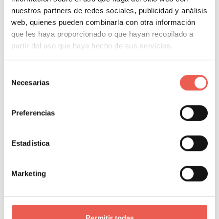
nuestros partners de redes sociales, publicidad y análisis
Javier Sancho Piqueras
0 Comentarios
web, quienes pueden combinarla con otra información
En el ámbito laboral, en repetidas y a veces excesivas
que les haya proporcionado o que hayan recopilado a
oportunidades podemos sentir que estamos
partir del uso que haya hecho de sus servicios.
sobrecargados – demasiada información, demasiados
correos electrónicos, demasiadas tareas. Por este motivo,
Selección
Necesarias
de
el mindfulness se
consentimiento
Leer más
Preferencias
EMPRENDIMIENTO Y STARTUPS
NEGOCIOS
Estadística
NEGOCIOS Y EMPRESA
Marketing
Permitir todas