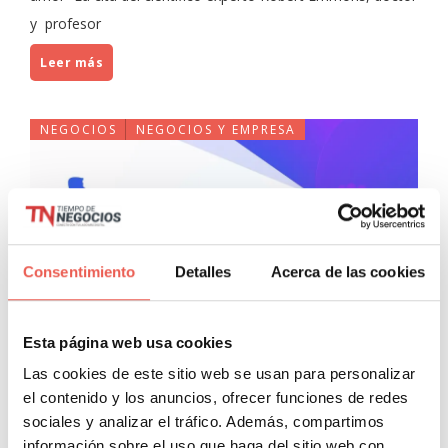
y profesor
Leer más
NEGOCIOS
NEGOCIOS Y EMPRESA
Consentimiento
Detalles
Acerca de las cookies
El mindfulness gana presencia
Esta página web usa cookies
en las empresas para aumentar
Las cookies de este sitio web se usan para personalizar
el contenido y los anuncios, ofrecer funciones de redes
la productividad de los
sociales y analizar el tráfico. Además, compartimos
trabajadores
información sobre el uso que haga del sitio web con