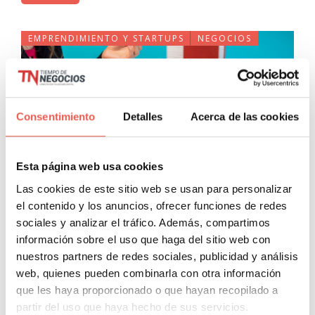
EMPRENDIMIENTO Y STARTUPS
NEGOCIOS
Consentimiento
Detalles
Acerca de las cookies
Esta página web usa cookies
Prevención de Riesgos
Las cookies de este sitio web se usan para personalizar
el contenido y los anuncios, ofrecer funciones de redes
Laborales: todo lo que debes
sociales y analizar el tráfico. Además, compartimos
saber para cumplirla
información sobre el uso que haga del sitio web con
nuestros partners de redes sociales, publicidad y análisis
Emprendimiento y Startups
»
Negocios
web, quienes pueden combinarla con otra información
Javier Sancho Piqueras
0 Comentarios
que les haya proporcionado o que hayan recopilado a
Todas aquellas personas que estén pensando en crear SL o
partir del uso que haya hecho de sus servicios.