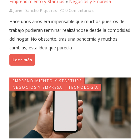
Emprendimiento y Startups
»
Negocios y Empresa
Javier Sancho Piqueras
0 Comentarios
Hace unos años era impensable que muchos puestos de
trabajo pudieran terminar realizándose desde la comodidad
del hogar. No obstante, tras una pandemia y muchos
cambias, esta idea que parecía
Leer más
EMPRENDIMIENTO Y STARTUPS
NEGOCIOS Y EMPRESA
TECNOLOGÍA