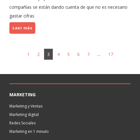
compañías se están dando cuenta de que no es necesario
gastar cifras
Leer más
1
2
3
4
5
6
7
…
17
MARKETING
Marketing y Ventas
Marketing digital
Redes Sociales
Marketing en 1 minuto