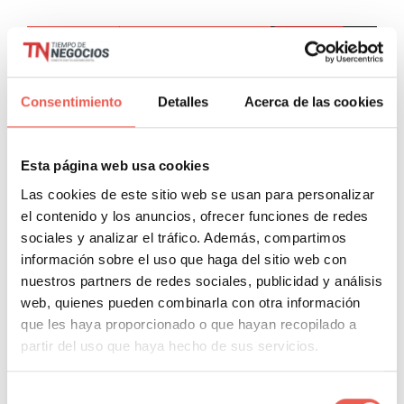
MARKETING
MARKETING DIGITAL
Consentimiento
Detalles
Acerca de las cookies
Esta página web usa cookies
Las cookies de este sitio web se usan para personalizar
el contenido y los anuncios, ofrecer funciones de redes
Cómo potenciar tu actividad en
sociales y analizar el tráfico. Además, compartimos
Google+ de forma eficaz
información sobre el uso que haga del sitio web con
nuestros partners de redes sociales, publicidad y análisis
Marketing
»
Marketing Digital
web, quienes pueden combinarla con otra información
Javier Sancho Piqueras
10 Comentarios
que les haya proporcionado o que hayan recopilado a
partir del uso que haya hecho de sus servicios.
En los últimos días he frecuentado algunas clases, eventos
y charlas sobre marketing digital y me sorprende ver como
Selección
hay gente que no tiene claro el tema de Google+, más