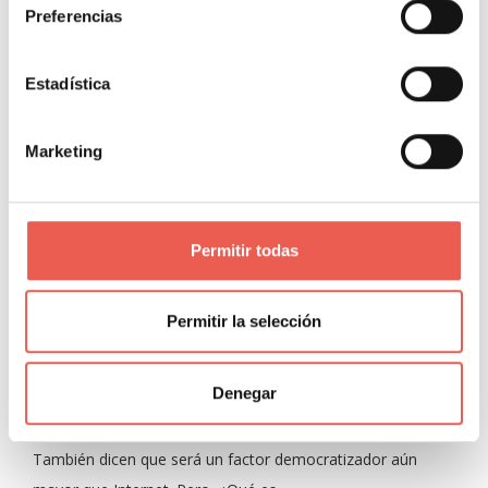
Preferencias
NEGOCIOS
OPINIÓN
TECNOLOGÍA
Estadística
Marketing
Blockchain y Comunicación
Permitir todas
Digital. ¿Qué será será…?
Permitir la selección
Negocios
»
Opinión
»
Tecnología
Javier Sancho Piqueras
0 Comentarios
Denegar
Los expertos en Blockchain aseguran que evolucionaremos
del “Internet de la Información” al “Internet del Valor”.
También dicen que será un factor democratizador aún