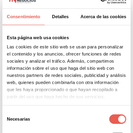
Consentimiento
Detalles
Acerca de las cookies
Esta página web usa cookies
Las cookies de este sitio web se usan para personalizar
El poder de la audiencia social
el contenido y los anuncios, ofrecer funciones de redes
sociales y analizar el tráfico. Además, compartimos
Marketing y Ventas
»
Opinión
»
Redes sociales
información sobre el uso que haga del sitio web con
Javier Sancho Piqueras
3 Comentarios
nuestros partners de redes sociales, publicidad y análisis
Por fin ha llegado el momento en que la mayoría de
web, quienes pueden combinarla con otra información
empresas, organizaciones, grupos grandes o pequeños se
que les haya proporcionado o que hayan recopilado a
partir del uso que haya hecho de sus servicios.
están sintiendo perdidos al no formar parte de esta gran
comunidad donde
Selección
Leer más
Necesarias
de
consentimiento