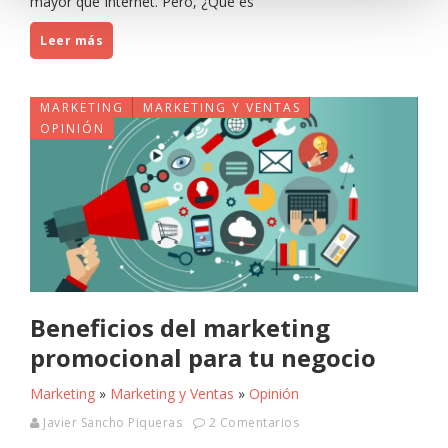
mayor que Internet. Pero, ¿Qué es
Leer más
MARKETING
MARKETING Y VENTAS
OPINIÓN
Beneficios del marketing
promocional para tu negocio
Marketing
»
Marketing y Ventas
»
Opinión
Javier Sancho Piqueras
2 Comentarios